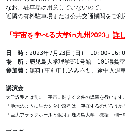
なお、駐車場は用意していないので、

近隣の有料駐車場または公共交通機関をご利用く
「宇宙を学べる大学in九州2023」
詳し
日　時：
場　所：
参加費：
講演会
大学説明とは別に、宇宙に関する２件の講演を行います。
「地球のように生命を育む惑星は　存在するのだろうか？
「巨大ブラックホールと銀河」鹿児島大学　教授　和田桂一