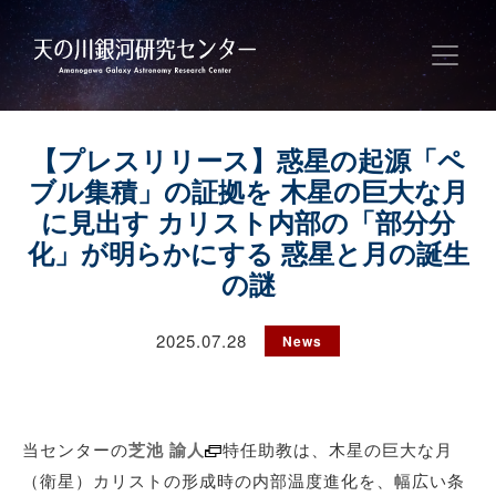
【プレスリリース】惑星の起源「ペ
ブル集積」の証拠を 木星の巨大な月
に見出す カリスト内部の「部分分
化」が明らかにする 惑星と月の誕生
の謎
2025.07.28
News
当センターの
芝池 諭人
特任助教は、木星の巨大な月
（衛星）カリストの形成時の内部温度進化を、幅広い条